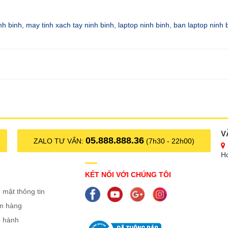
nh binh
,
may tinh xach tay ninh binh
,
laptop ninh binh
,
ban laptop ninh 
V
05.888.888.36
ZALO TƯ VẤN:
(7h30 - 22h00)
H
KẾT NỐI VỚI CHÚNG TÔI
 mật thông tin
ểm hàng
o hành