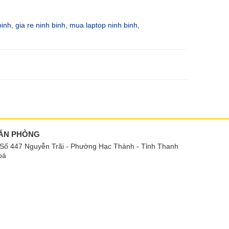
binh
,
gia re ninh binh
,
mua laptop ninh binh
,
ĂN PHÒNG
Số 447 Nguyễn Trãi - Phường Hạc Thành - Tỉnh Thanh
oá