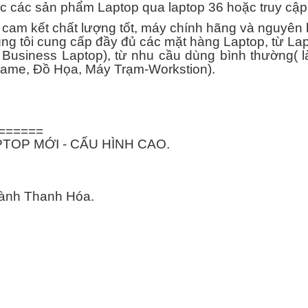
ác sản phẩm Laptop qua laptop 36 hoặc truy cậ
cam kết chất lượng tốt, máy chính hãng và nguy
úng tôi cung cấp đầy đủ các mặt hàng Laptop, từ La
siness Laptop), từ nhu cầu dùng bình thường( làm 
ame, Đồ Họa, Máy Trạm-Workstion).
======
TOP MỚI - CẤU HÌNH CAO.
thành Thanh Hóa.