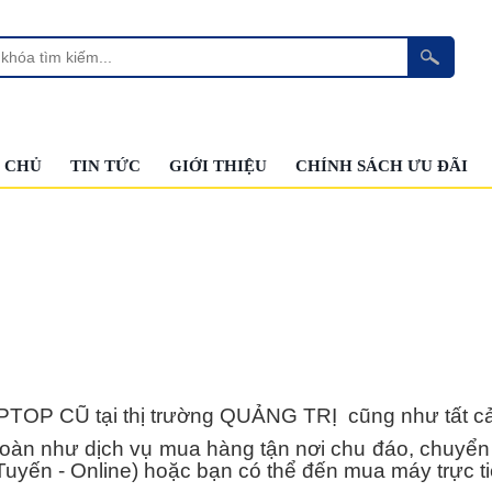
 CHỦ
TIN TỨC
GIỚI THIỆU
CHÍNH SÁCH ƯU ĐÃI
Ũ tại thị trường QUẢNG TRỊ cũng như tất cả cá
n như dịch vụ mua hàng tận nơi chu đáo, chuyển l
Tuyến - Online) hoặc bạn có thể đến mua máy trực t