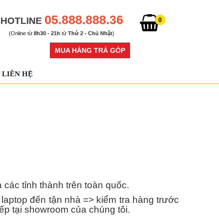
05.888.888.36
HOTLINE
0
(Online từ
8h30 - 21h
từ
Thứ 2 - Chủ Nhật
)
MUA HÀNG TRẢ GÓP
LIÊN HỆ
c tỉnh thành trên toàn quốc.
aptop đến tận nhà => kiểm tra hàng trước
iếp tại showroom của chúng tôi.