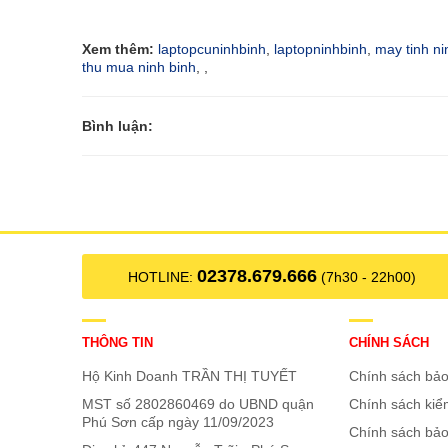
Xem thêm:
laptopcuninhbinh
,
laptopninhbinh
,
may tinh ni
thu mua ninh binh
,
,
Bình luận:
02378.679.666
HOTLINE:
(7h30 - 22h00)
THÔNG TIN
CHÍNH SÁCH
Hộ Kinh Doanh TRẦN THỊ TUYẾT
Chính sách bảo
MST số 2802860469 do UBND quận
Chính sách ki
Phú Sơn cấp ngày 11/09/2023
Chính sách bả