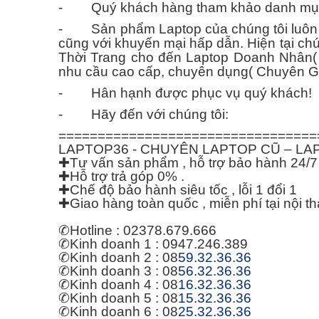
- Quý khách hàng tham khảo danh mục c
- Sản phẩm Laptop của chúng tôi luôn 
cũng với khuyến mại hấp dẫn. Hiện tại ch
Thời Trang cho đến Laptop Doanh Nhân( Bu
nhu cầu cao cấp, chuyên dụng( Chuyên G
- Hân hạnh được phục vụ quý khách!
- Hãy đến với chúng tôi:
=================================
LAPTOP36 - CHUYÊN LAPTOP CŨ – LAP
✚
Tư vấn sản phẩm , hỗ trợ bảo hành 24/7
✚
Hỗ trợ trả góp 0% .
✚
Chế độ bảo hành siêu tốc , lỗi 1 đổi 1
✚
Giao hàng toàn quốc , miễn phí tại nội 
✆
Hotline : 02378.679.666
✆
Kinh doanh 1 : 0947.246.389
✆
Kinh doanh 2 : 08
59.32.36.36
✆
Kinh doanh 3 : 08
56.32.36.36
✆
Kinh doanh 4 : 08
16.32.36.36
✆
Kinh doanh 5 : 08
15.32.36.36
✆
Kinh doanh 6 : 08
25.32.36.36