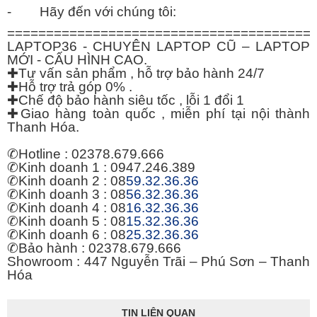
- Hãy đến với chúng tôi:
=======================================
LAPTOP36 - CHUYÊN LAPTOP CŨ – LAPTOP
MỚI - CẤU HÌNH CAO.
✚
Tư vấn sản phẩm , hỗ trợ bảo hành 24/7
✚
Hỗ trợ trả góp 0% .
✚
Chế độ bảo hành siêu tốc , lỗi 1 đổi 1
✚
Giao hàng toàn quốc , miễn phí tại nội thành
Thanh Hóa.
✆
Hotline : 02378.679.666
✆
Kinh doanh 1 : 0947.246.389
✆
Kinh doanh 2 : 08
59.32.36.36
✆
Kinh doanh 3 : 08
56.32.36.36
✆
Kinh doanh 4 : 08
16.32.36.36
✆
Kinh doanh 5 : 08
15.32.36.36
✆
Kinh doanh 6 : 08
25.32.36.36
✆
Bảo hành : 02378.679.666
Showroom : 447 Nguyễn Trãi – Phú Sơn – Thanh
Hóa
TIN LIÊN QUAN