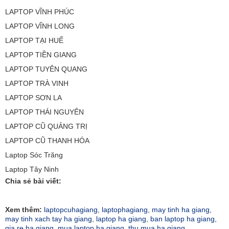
LAPTOP VĨNH PHÚC
LAPTOP VĨNH LONG
LAPTOP TẠI HUẾ
LAPTOP TIỀN GIANG
LAPTOP TUYÊN QUANG
LAPTOP TRÀ VINH
LAPTOP SƠN LA
LAPTOP THÁI NGUYÊN
LAPTOP CŨ QUẢNG TRỊ
LAPTOP CŨ THANH HÓA
Laptop Sóc Trăng
Laptop Tây Ninh
Chia sẻ bài viết:
Xem thêm:
laptopcuhagiang
,
laptophagiang
,
may tinh ha giang
,
may tinh xach tay ha giang
,
laptop ha giang
,
ban laptop ha giang
,
gia re ha giang
,
mua laptop ha giang
,
thu mua ha giang
,
,