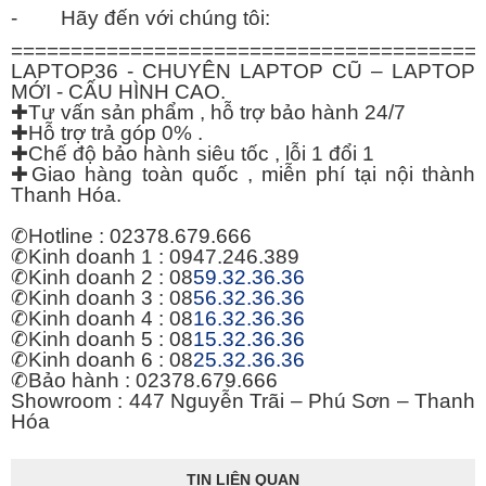
- Hãy đến với chúng tôi:
=======================================
LAPTOP36 - CHUYÊN LAPTOP CŨ – LAPTOP
MỚI - CẤU HÌNH CAO.
✚
Tư vấn sản phẩm , hỗ trợ bảo hành 24/7
✚
Hỗ trợ trả góp 0% .
✚
Chế độ bảo hành siêu tốc , lỗi 1 đổi 1
✚
Giao hàng toàn quốc , miễn phí tại nội thành
Thanh Hóa.
✆
Hotline : 02378.679.666
✆
Kinh doanh 1 : 0947.246.389
✆
Kinh doanh 2 : 08
59.32.36.36
✆
Kinh doanh 3 : 08
56.32.36.36
✆
Kinh doanh 4 : 08
16.32.36.36
✆
Kinh doanh 5 : 08
15.32.36.36
✆
Kinh doanh 6 : 08
25.32.36.36
✆
Bảo hành : 02378.679.666
Showroom : 447 Nguyễn Trãi – Phú Sơn – Thanh
Hóa
TIN LIÊN QUAN