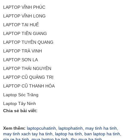
LAPTOP VĨNH PHÚC
LAPTOP VĨNH LONG
LAPTOP TẠI HUẾ
LAPTOP TIỀN GIANG
LAPTOP TUYÊN QUANG
LAPTOP TRÀ VINH
LAPTOP SƠN LA
LAPTOP THÁI NGUYÊN
LAPTOP CŨ QUẢNG TRỊ
LAPTOP CŨ THANH HÓA
Laptop Sóc Trăng
Laptop Tây Ninh
Chia sẻ bài viết:
Xem thêm:
laptopcuhatinh
,
laptophatinh
,
may tinh ha tinh
,
may tinh xach tay ha tinh
,
laptop ha tinh
,
ban laptop ha tinh
,
gia re ha tinh
,
mua laptop ha tinh
,
thu mua ha tinh
,
,