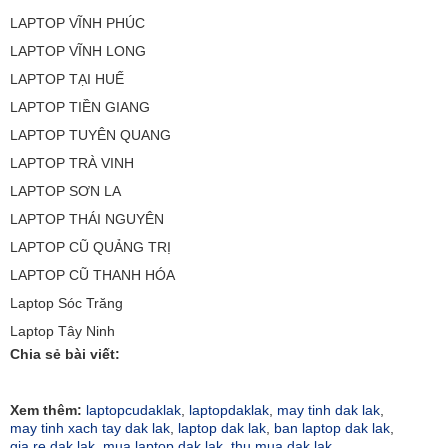
LAPTOP VĨNH PHÚC
LAPTOP VĨNH LONG
LAPTOP TẠI HUẾ
LAPTOP TIỀN GIANG
LAPTOP TUYÊN QUANG
LAPTOP TRÀ VINH
LAPTOP SƠN LA
LAPTOP THÁI NGUYÊN
LAPTOP CŨ QUẢNG TRỊ
LAPTOP CŨ THANH HÓA
Laptop Sóc Trăng
Laptop Tây Ninh
Chia sẻ bài viết:
Xem thêm:
laptopcudaklak
,
laptopdaklak
,
may tinh dak lak
,
may tinh xach tay dak lak
,
laptop dak lak
,
ban laptop dak lak
,
gia re dak lak
,
mua laptop dak lak
,
thu mua dak lak
,
,