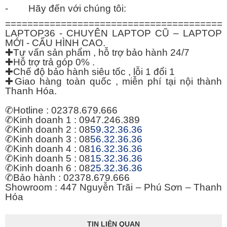
- Hãy đến với chúng tôi:
=======================================
LAPTOP36 - CHUYÊN LAPTOP CŨ – LAPTOP
MỚI - CẤU HÌNH CAO.
✚
Tư vấn sản phẩm , hỗ trợ bảo hành 24/7
✚
Hỗ trợ trả góp 0% .
✚
Chế độ bảo hành siêu tốc , lỗi 1 đổi 1
✚
Giao hàng toàn quốc , miễn phí tại nội thành
Thanh Hóa.
✆
Hotline : 02378.679.666
✆
Kinh doanh 1 : 0947.246.389
✆
Kinh doanh 2 : 08
59.32.36.36
✆
Kinh doanh 3 : 08
56.32.36.36
✆
Kinh doanh 4 : 08
16.32.36.36
✆
Kinh doanh 5 : 08
15.32.36.36
✆
Kinh doanh 6 : 08
25.32.36.36
✆
Bảo hành : 02378.679.666
Showroom : 447 Nguyễn Trãi – Phú Sơn – Thanh
Hóa
TIN LIÊN QUAN