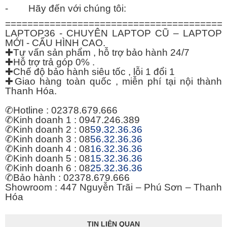
- Hãy đến với chúng tôi:
=======================================
LAPTOP36 - CHUYÊN LAPTOP CŨ – LAPTOP
MỚI - CẤU HÌNH CAO.
✚
Tư vấn sản phẩm , hỗ trợ bảo hành 24/7
✚
Hỗ trợ trả góp 0% .
✚
Chế độ bảo hành siêu tốc , lỗi 1 đổi 1
✚
Giao hàng toàn quốc , miễn phí tại nội thành
Thanh Hóa.
✆
Hotline : 02378.679.666
✆
Kinh doanh 1 : 0947.246.389
✆
Kinh doanh 2 : 08
59.32.36.36
✆
Kinh doanh 3 : 08
56.32.36.36
✆
Kinh doanh 4 : 08
16.32.36.36
✆
Kinh doanh 5 : 08
15.32.36.36
✆
Kinh doanh 6 : 08
25.32.36.36
✆
Bảo hành : 02378.679.666
Showroom : 447 Nguyễn Trãi – Phú Sơn – Thanh
Hóa
TIN LIÊN QUAN