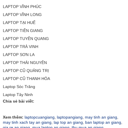
LAPTOP VĨNH PHÚC
LAPTOP VĨNH LONG
LAPTOP TẠI HUẾ
LAPTOP TIỀN GIANG
LAPTOP TUYÊN QUANG
LAPTOP TRÀ VINH
LAPTOP SƠN LA
LAPTOP THÁI NGUYÊN
LAPTOP CŨ QUẢNG TRỊ
LAPTOP CŨ THANH HÓA
Laptop Sóc Trăng
Laptop Tây Ninh
Chia sẻ bài viết:
Xem thêm:
laptopcuangiang
,
laptopangiang
,
may tinh an giang
,
may tinh xach tay an giang
,
lap top an giang
,
ban laptop an giang
,
gia re an giang
,
mua laptop an giang
,
thu mua an giang
,
,