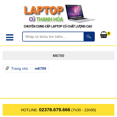
0
M6700
Trang chủ
m6700
02378.679.666
HOTLINE:
(7h30 - 22h00)